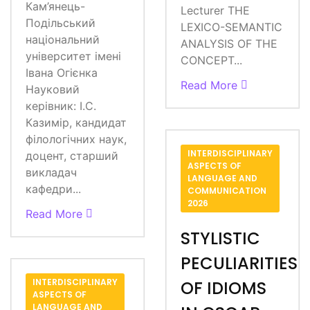
Кам’янець-
Lecturer THE
Подільський
LEXICO-SEMANTIC
національний
ANALYSIS OF THE
університет імені
CONCEPT...
Івана Огієнка
Read More
Науковий
керівник: І.С.
Казимір, кандидат
філологічних наук,
INTERDISCIPLINARY
доцент, старший
ASPECTS OF
викладач
LANGUAGE AND
кафедри...
COMMUNICATION
2026
Read More
STYLISTIC
PECULIARITIES
INTERDISCIPLINARY
OF IDIOMS
ASPECTS OF
LANGUAGE AND