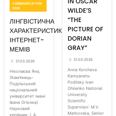
IN OSCAR
COMMUNICATION
2026
WILDE’S
“THE
ЛІНГВІСТИЧНА
PICTURE OF
ХАРАКТЕРИСТИКА
DORIAN
ІНТЕРНЕТ-
GRAY”
МЕМІВ
31.03.2026
31.03.2026
Anna Korcheva
Ніколаєва Яна,
Kamyanets-
(Кам’янець-
Podilsky Ivan
Подільський
Ohiienko National
національний
University
університет імені
Scientific
Івана Огієнка)
Supervisor: M.V.
Науковий
Matkovska, Senior
керівник: І. А.