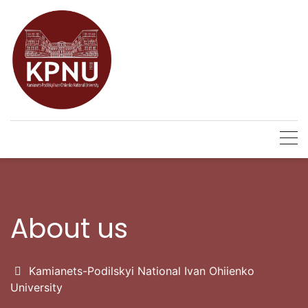
Conferences
Skip
to
content
About us
Kamianets-Podіlskyi National Ivan Ohiienko
University