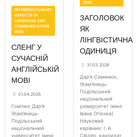
2026
INTERDISCIPLINARY
ASPECTS OF
ЗАГОЛОВОК
LANGUAGE AND
COMMUNICATION
ЯК
2026
ЛІНГВІСТИЧНА
СЛЕНГ У
ОДИНИЦЯ
СУЧАСНІЙ
31.03.2026
АНГЛІЙСЬКІЙ
Дар’я Семенюк,
МОВІ
(Кам’янець-
Подільський
01.04.2026
національний
Гомілко Дар’я
університет імені
(Кам’янець-
Івана Огієнка)
Подільський
Науковий
національний
керівник: І. А.
університет імені
Свідер, кандидат