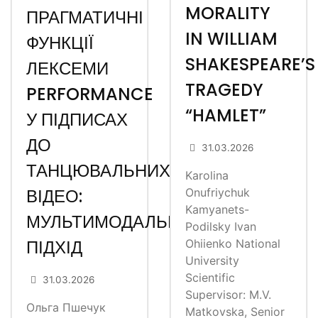
MORALITY
ПРАГМАТИЧНІ
IN WILLIAM
ФУНКЦІЇ
SHAKESPEARE’S
ЛЕКСЕМИ
TRAGEDY
PERFORMANCE
“HAMLET”
У ПІДПИСАХ
ДО
31.03.2026
ТАНЦЮВАЛЬНИХ
Karolina
ВІДЕО:
Onufriychuk
Kamyanets-
МУЛЬТИМОДАЛЬНИЙ
Podilsky Ivan
ПІДХІД
Ohiienko National
University
Scientific
31.03.2026
Supervisor: M.V.
Ольга Пшечук
Matkovska, Senior